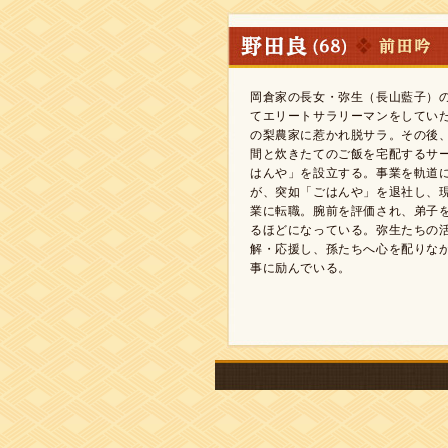
岡倉家の長女・弥生（長山藍子）
てエリートサラリーマンをしてい
の梨農家に惹かれ脱サラ。その後
間と炊きたてのご飯を宅配するサ
はんや」を設立する。事業を軌道
が、突如「ごはんや」を退社し、
業に転職。腕前を評価され、弟子
るほどになっている。弥生たちの
解・応援し、孫たちへ心を配りな
事に励んでいる。