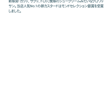
新感覚「カリッ、サクッ、トロッ」食感のシュークリームみたいなクロワッ
サン。当店人気No.1の卵カスタードはモンドセレクション銀賞を受賞
しました。