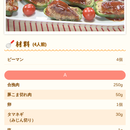
(4人前)
ピーマン
4個
A
合挽肉
250g
豚こま切れ肉
50g
卵
1個
タマネギ
30g
（みじん切り）