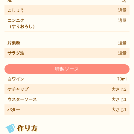
塩
1g
こしょう
適量
ニンニク
適量
（すりおろし）
片栗粉
適量
サラダ油
適量
特製ソース
白ワイン
70ml
ケチャップ
大さじ2
ウスターソース
大さじ1
バター
大さじ1