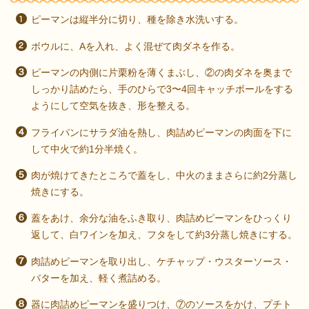
ピーマンは縦半分に切り、種を除き水洗いする。
ボウルに、Aを入れ、よく混ぜて肉ダネを作る。
ピーマンの内側に片栗粉を薄くまぶし、②の肉ダネを奥まで
しっかり詰めたら、手のひらで3〜4回キャッチボールをする
ようにして空気を抜き、形を整える。
フライパンにサラダ油を熱し、肉詰めピーマンの肉面を下に
して中火で約1分半焼く。
肉が焼けてきたところで蓋をし、中火のままさらに約2分蒸し
焼きにする。
蓋をあけ、余分な油をふき取り、肉詰めピーマンをひっくり
返して、白ワインを加え、フタをして約3分蒸し焼きにする。
肉詰めピーマンを取り出し、ケチャップ・ウスターソース・
バターを加え、軽く煮詰める。
器に肉詰めピーマンを盛りつけ、⑦のソースをかけ、プチト