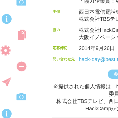
・協力企業賞：
西日本電信電話
主催
株式会社TBSテ
株式会社HackCa
協力
大阪イノベーシ
2014年9月26
応募締切
hack-day@best.t
問い合わせ先
※提供された個人情報は「NTT
委
株式会社TBSテレビ、西
HackCam