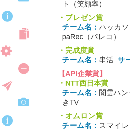
ト（笑顔率）
・プレゼン賞
チーム名：
ハッカソ
paRec（パレコ）
・完成度賞
チーム名：
串活
サ
【API企業賞】
・NTT西日本賞
チーム名：
闇雲ハン
きTV
・オムロン賞
チーム名：
スマイレ