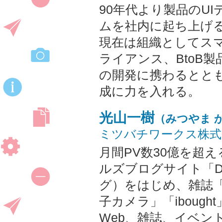
90年代より製品のU
ムを社内に起ち上げ
現在は組織としてス
ライアンス、BtoB
の開発に携わるとと
成に力を入れる。
光山一樹
（みつやま 
ミツバチワークス株式
月間PV数30億を超
ルズブログサイト「De
グ）をはじめ、雑誌「it w
子カメラ」「iboug
Web、雑誌、イベン