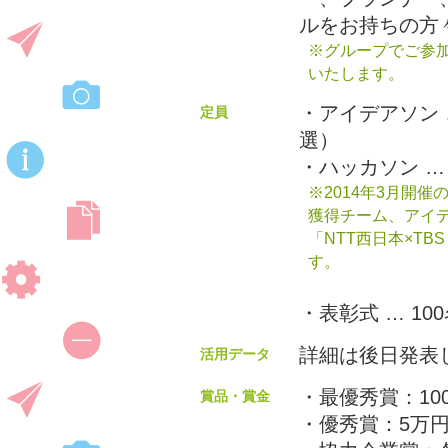
ルをお持ちの方
※グループでご参加
いたします。
・アイデアソン 
定員
選）
・ハッカソン …
※2014年3月開催の
獲得チーム、アイ
「NTT西日本×TBS
す。
・表彰式 … 1
詳細は後日発表
活用データ
・最優秀賞：10
賞品・賞金
・優秀賞：5万