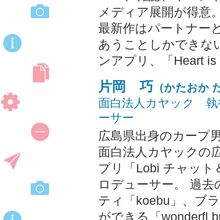
メディア展開が得意
最新作はパートナー
あうことしかできな
ンアプリ、「Heart 
片岡 巧
（かたおか 
面白法人カヤック 執
ーサー
広島県出身のカープ
面白法人カヤックの
プリ「Lobi チャ
ロデューサー。 過去
ティ「koebu」、ブ
ができる「wonderfl bui