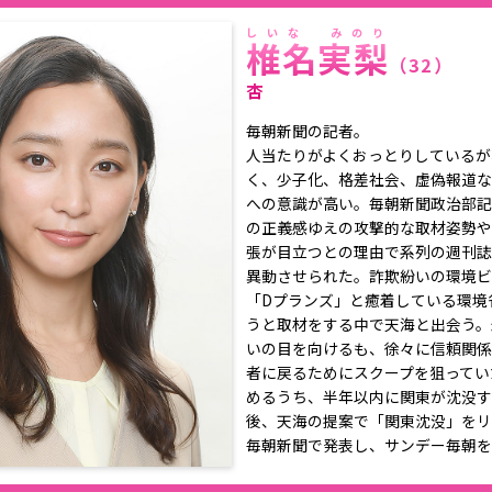
しいな みのり
椎名実梨
（32）
杏
毎朝新聞の記者。
人当たりがよくおっとりしているが
く、少子化、格差社会、虚偽報道な
への意識が高い。毎朝新聞政治部記
の正義感ゆえの攻撃的な取材姿勢や
張が目立つとの理由で系列の週刊誌
異動させられた。詐欺紛いの環境ビ
「Dプランズ」と癒着している環境
うと取材をする中で天海と出会う。
いの目を向けるも、徐々に信頼関係
者に戻るためにスクープを狙ってい
めるうち、半年以内に関東が沈没す
後、天海の提案で「関東沈没」をリ
毎朝新聞で発表し、サンデー毎朝を
る。しかし、実際に関東沈没が起こ