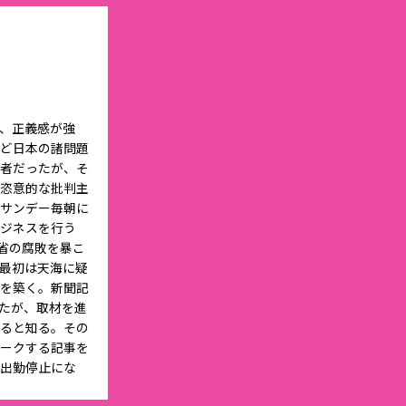
、正義感が強
ど日本の諸問題
者だったが、そ
恣意的な批判主
サンデー毎朝に
ジネスを行う
省の腐敗を暴こ
最初は天海に疑
を築く。新聞記
たが、取材を進
ると知る。その
ークする記事を
出勤停止にな
り、結果的に毎