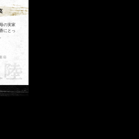
母の実家
香にとっ
。