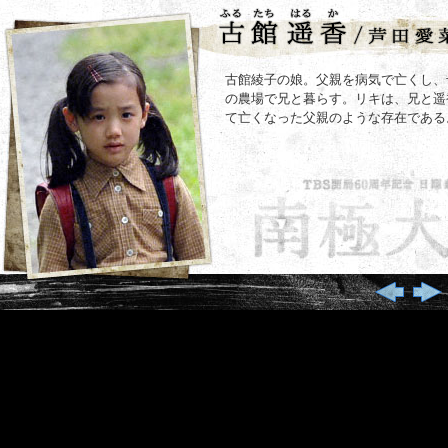
古館綾子の娘。父親を病気で亡くし、
の農場で兄と暮らす。リキは、兄と遥
て亡くなった父親のような存在である