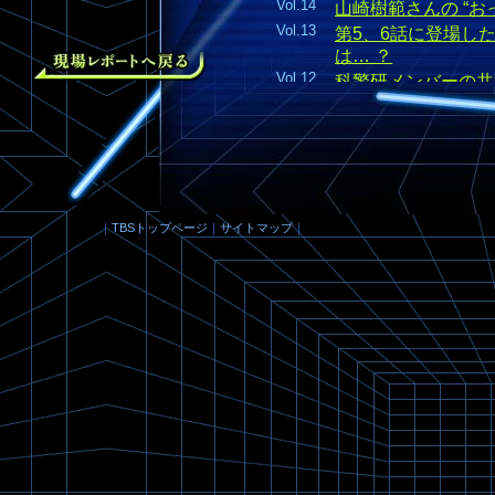
Vol.14
山崎樹範さんの “おっ
Vol.13
第5、6話に登場した
は… ？
Vol.12
科警研メンバーの共通
Vol.11
八木仁役で出演され
は… !?
Vol.10
「 掃除のおねえさん
Vol.09
第4話、5話と登場の
Vol.08
「 掃除のおじさん
は… !?
｜
TBSトップページ
｜
サイトマップ
｜
Vol.07
「 九十九くん 」
Vol.06
ときどき映る 『 科
Vol.05
リンダくんと丹原の
Vol.04
ドラマ 『 MR.BRAI
Vol.03
九十九が研究室で飼
Vol.02
高嶋政伸さん演じた
はなかった !?
Vol.01
科警研のスタッフ着