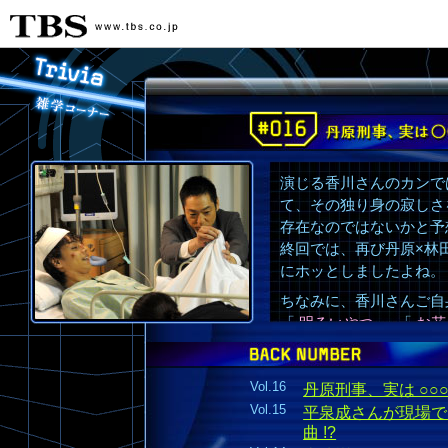
演じる香川さんのカンで
て、その独り身の寂しさ
存在なのではないかと予
終回では、再び丹原×林
にホッとしましたよね。
ちなみに、香川さんご自
「
明るいやつ
」 「
お花
真ん中を歩かせてくれる
そうで… (割本裏表紙よ
Vol.16
ファンのみなさん、参考にな
丹原刑事、実は ○○○○
Vol.15
平泉成さんが現場で口
曲 !?