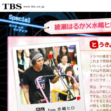
ドラマの番宣
これまで視聴
いらっしゃる
うのは不思議な
見ているより
かったです…
実は、ダーツ
みんなの欲し
ですね。だいた
ライするとき
の時も１投目
は、その感覚