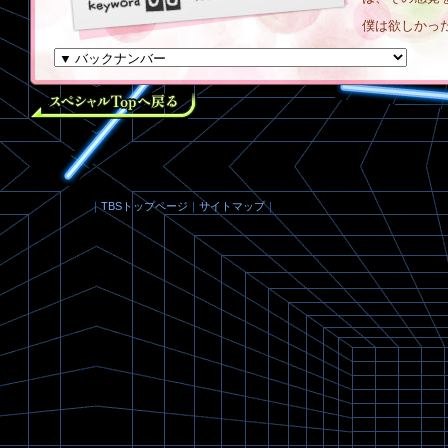
僕は欲しかっ
とした待ち時
の結果を残せ
機会があった
｜
TBSトップページ
｜
サイトマップ
｜