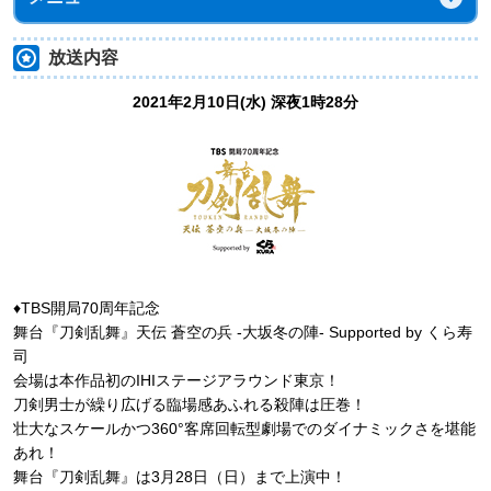
放送内容
2021年2月10日(水) 深夜1時28分
♦TBS開局70周年記念
舞台『刀剣乱舞』天伝 蒼空の兵 -大坂冬の陣- Supported by くら寿
司
会場は本作品初のIHIステージアラウンド東京！
刀剣男士が繰り広げる臨場感あふれる殺陣は圧巻！
壮大なスケールかつ360°客席回転型劇場でのダイナミックさを堪能
あれ！
舞台『刀剣乱舞』は3月28日（日）まで上演中！