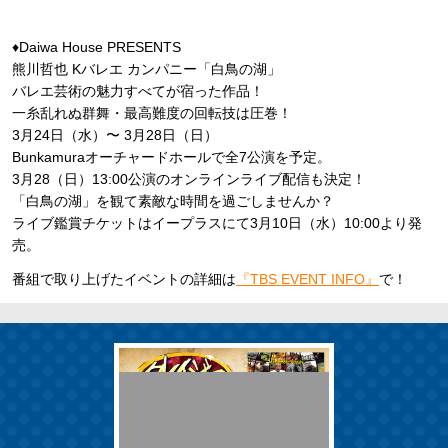
♦Daiwa House PRESENTS
熊川哲也 Kバレエ カンパニー「白鳥の湖」
バレエ芸術の魅力すべてが宿った作品！
一糸乱れぬ群舞・最高難度の回転技は圧巻！
3月24日（水）〜 3月28日（日）
Bunkamuraオーチャードホールで全7公演を予定。
3月28（日）13:00公演のオンラインライブ配信も決定！
「白鳥の湖」を観て素敵な時間を過ごしませんか？
ライブ鑑賞チケットはイープラスにて3月10日（水）10:00より発
売。
番組で取り上げたイベントの詳細は
『TBS EVENT INFO』
で！