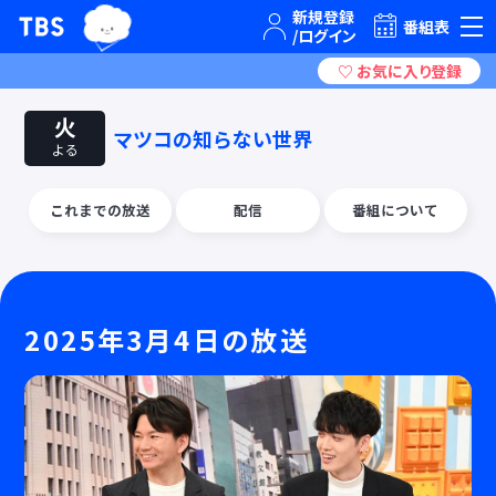
TBSテレビ｜ときめくときを。
番組表
火
マツコの知らない世界
よる
これまでの放送
配信
番組について
2025年3月4日の放送