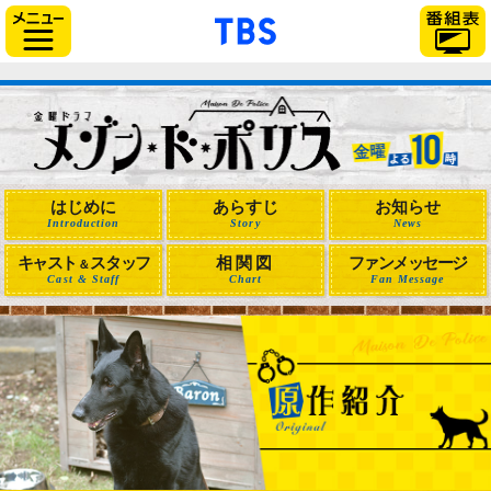
「TBSテレビ」トップペー
サイドメニュー
はじめに
あらすじ
お知らせ
Introduction
Story
News
キャスト
スタッフ
相関図
ファンメッセージ
＆
Cast & Staff
Chart
Fan Message