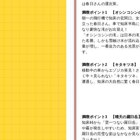
は春日さんの運次第。
満喫ポイント1 【オシンコシン
朝一の飛行機で知床の玄関口、女
立った春日さん。車で知床半島に
なり豪快な滝がお出迎え！
「オシンコシンの滝」は日本の滝
た名勝。しかも雪融け水が流れ込
量が増し、一番迫力のある光景が
す。
満喫ポイント2 【キタキツネ】
移動中の車からエゾジカ発見！さ
く中々見られない「キタキツネ」
遭遇し、知床の大自然に驚く春日
満喫ポイント3 【晴天の羅臼岳
知床峠から「雲一つない羅臼岳」
や霧が発生しやすいため、知床富
羅臼岳の完璧な姿はなかなか見ら
ラッキー！