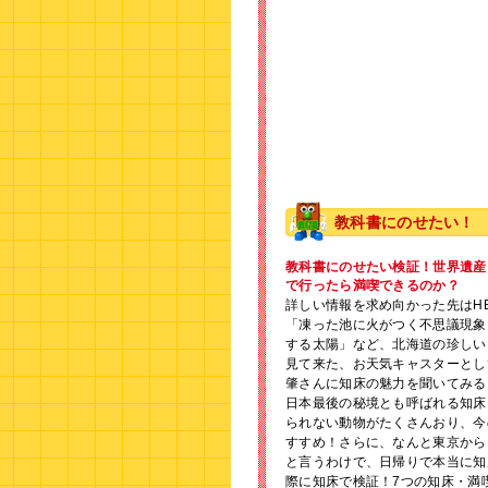
教科書にのせたい！
教科書にのせたい検証！世界遺産
で行ったら満喫できるのか？
詳しい情報を求め向かった先はH
「凍った池に火がつく不思議現象
する太陽」など、北海道の珍しい
見て来た、お天気キャスターとし
肇さんに知床の魅力を聞いてみる
日本最後の秘境とも呼ばれる知床
られない動物がたくさんおり、今
すすめ！さらに、なんと東京から
と言うわけで、日帰りで本当に知
際に知床で検証！7つの知床・満