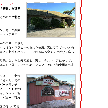
ツアーSP
「和食」を世界
るのか？？北と
ン。地上の楽園
ーストラリア・
年の中西三夫さん。
肉ではなくワラビーのお肉を使用。実はワラビーのお肉
きとの相性もバッチリ！そのお味も全くクセがなく病み
り鶴」というお寿司屋も。実は、タスマニアはかつて、
本人も上陸していたため、タスマニアにも和食屋が出来
ンは・・・北米
にあった。その
パークランチ・
といった11種類
ら、ヤキソバも
、バローで獲れ
国の方3人で切り