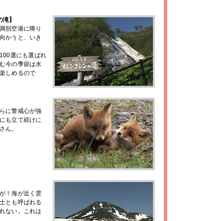
の滝】
満別空港に降り
向かうと、いき
100選にも選ばれ
む今の季節は水
楽しめるので
らに警戒心が強
にも立て続けに
さん。
】
が！海が近く雲
士とも呼ばれる
れない。これは