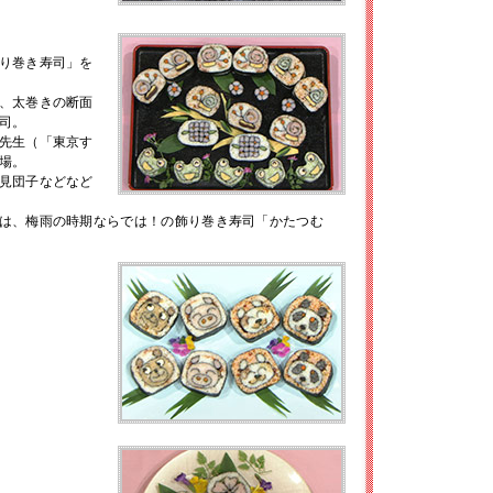
り巻き寿司」を
、太巻きの断面
司。
先生（「東京す
場。
見団子などなど
は、梅雨の時期ならでは！の飾り巻き寿司「かたつむ