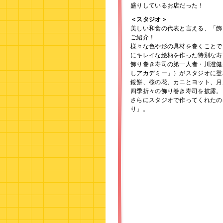
盛りしているお店だった！
＜スタジオ＞
美しい和食の代表と言える、「飾
ご紹介！
様々な色や形の具材を巻くことで
にキレイな絵柄を作った特別な寿
飾り巻き寿司の第一人者・川澄健
しアカデミー」）がスタジオに登
鏡餅、桜の花、カニとヨット、月
四季折々の飾り巻き寿司を披露。
さらにスタジオで作ってくれたの
り」。