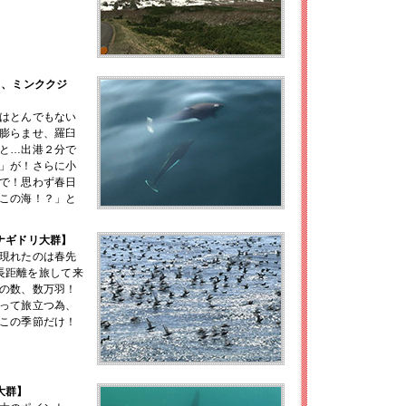
カ、ミンククジ
はとんでもない
膨らませ、羅臼
と…出港２分で
」が！さらに小
で！思わず春日
この海！？」と
ナギドリ大群】
現れたのは春先
の長距離を旅して来
の数、数万羽！
って旅立つ為、
この季節だけ！
大群】