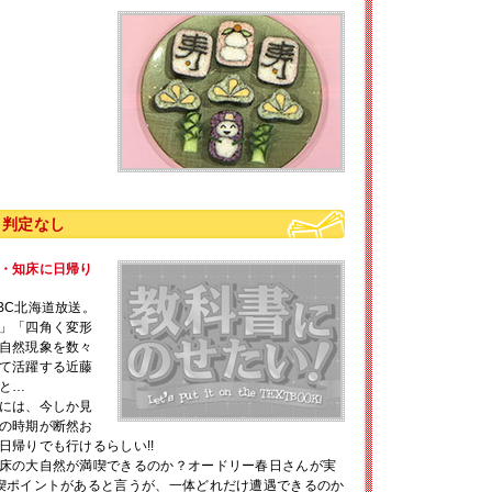
 判定なし
・知床に日帰り
BC北海道放送。
」「四角く変形
自然現象を数々
て活躍する近藤
と…
には、今しか見
の時期が断然お
日帰りでも行けるらしい!!
床の大自然が満喫できるのか？オードリー春日さんが実
喫ポイントがあると言うが、一体どれだけ遭遇できるのか