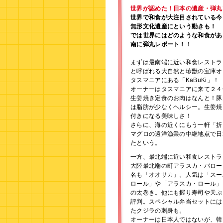
世界が認めた！日本の遺産・弾丸
世界で和食が大注目されている今
無形文化遺産にという動きも！
では世界にはどのような和食があ
南に弾丸レポート！！
まずは最南端に近い和食レストラ
と呼ばれる大自然と珍獣の宝庫オ
タスマニアにある「KaBuKi」！
オーナーはタスマニアに来て２４
生姜焼き定食のお肉はなんと！豚
は脂肪が少なくヘルシー。生姜焼
付きになる美味しさ！
さらに、海の近くにもう一軒「折
マグロの遠洋漁業の中継地点で日
たという。
一方、最北端に近い和食レストラ
大陸最北端の町アラスカ・バロー
名も「オオサカ」。人気は「スー
ロール」や「アラスカ・ロール」
の太巻き。他にも握り寿司や天ぷ
評判。スペシャル弁当セットには
たクジラの刺身も。
オーナーは日本人ではないが、韓