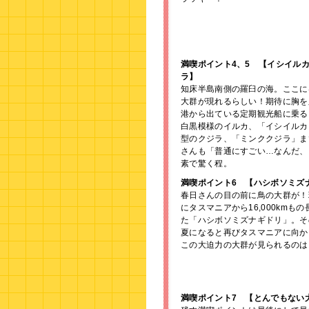
満喫ポイント4、5 【イシイル
ラ】
知床半島南側の羅臼の海。ここに
大群が現れるらしい！期待に胸を
港から出ている定期観光船に乗る
白黒模様のイルカ、「イシイルカ
型のクジラ、「ミンククジラ」ま
さんも「普通にすごい…なんだ、
素で驚く程。
満喫ポイント6 【ハシボソミズ
春日さんの目の前に鳥の大群が！
にタスマニアから16,000kmも
た「ハシボソミズナギドリ」。そ
夏になると再びタスマニアに向か
この大迫力の大群が見られるのは
満喫ポイント7 【とんでもない