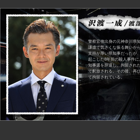
警察官僚出身の元神奈川県
謙虚で気さくな振る舞いか
支持が厚い県知事だったが
起こした8年前の殺人事件に
知事選を辞退し、拘留され
で釈放される。その後、再
て拘留されている。