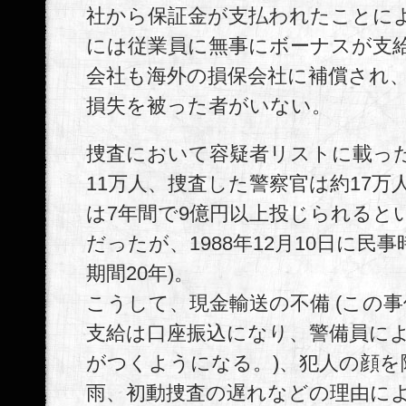
社から保証金が支払われたことに
には従業員に無事にボーナスが支
会社も海外の損保会社に補償され
損失を被った者がいない。
捜査において容疑者リストに載っ
11万人、捜査した警察官は約17万
は7年間で9億円以上投じられると
だったが、1988年12月10日に民事
期間20年)。
こうして、現金輸送の不備 (この
支給は口座振込になり、警備員に
がつくようになる。)、犯人の顔を
雨、初動捜査の遅れなどの理由に