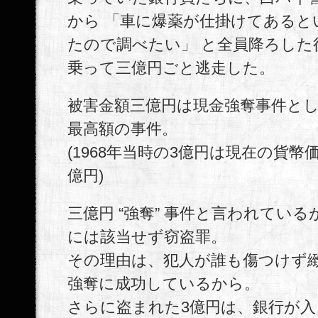
から 「車に爆薬が仕掛けてあると
たので調べたい」 と全員降ろした
乗って三億円ごと逃走した。
被害金額三億円は現金強奪事件と
最高額の事件。
(1968年当時の3億円は現在の貨幣
億円)
三億円 “強奪” 事件と言われてい
には該当せず窃盗罪。
その理由は、犯人が誰も傷つけず
強奪に成功しているから。
さらに盗まれた3億円は、銀行が