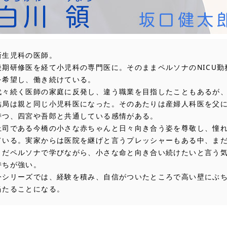
新生児科の医師。
後期研修医を経て小児科の専門医に。そのままペルソナのNICU勤
を希望し、働き続けている。
代々続く医師の家庭に反発し、違う職業を目指したこともあるが
結局は親と同じ小児科医になった。そのあたりは産婦人科医を父
持つ、四宮や吾郎と共通している感情がある。
上司である今橋の小さな赤ちゃんと日々向き合う姿を尊敬し、憧
ている。実家からは医院を継げと言うプレッシャーもある中、ま
まだペルソナで学びながら、小さな命と向き合い続けたいと言う
持ちが強い。
今シリーズでは、経験を積み、自信がついたところで高い壁にぶ
当たることになる。