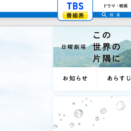
「TBSテレビ」ト
ドラマ・映画
番組表
検索