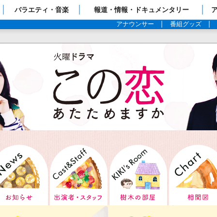
ップページ
バラエティ・音楽
報道・情報・ドキュメンタリー
アナウンサー
番組グッズ
tory あらすじ
News お知らせ
Cast Staff 出演者 スタッ
KIKI’s 