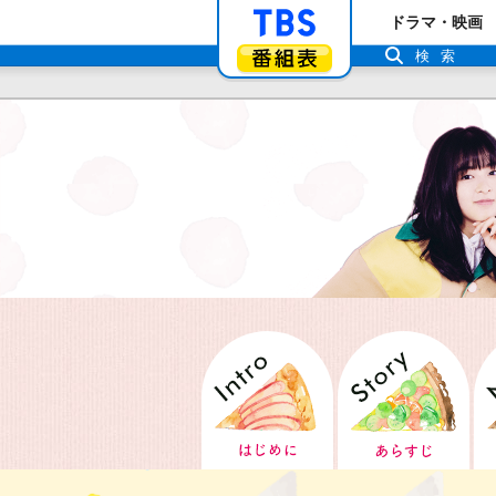
「TBSテレビ」ト
ドラマ・映画
番組表
検索
Intro はじめに
S