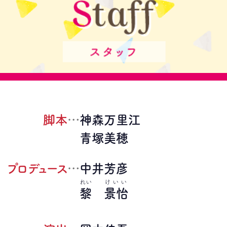
脚本
…
神森万里江
青塚美穂
プロデュース
…
中井芳彦
れい
けいい
黎
景怡