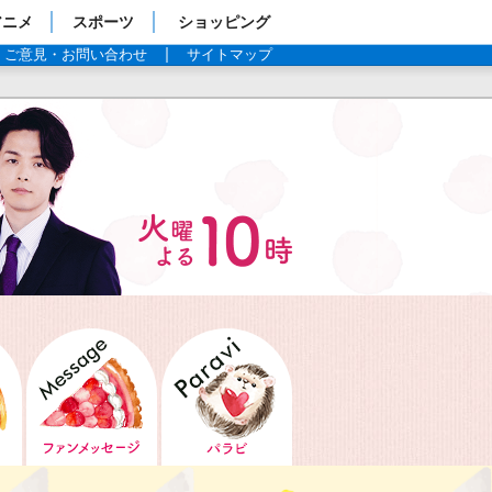
アニメ
スポーツ
ショッピング
ご意見・お問い合わせ
サイトマップ
TBSテレ
フ
Room 樹木の部屋
Chart 相関図
Message ファンメッセージ
Paravi パラビ
スタッフ