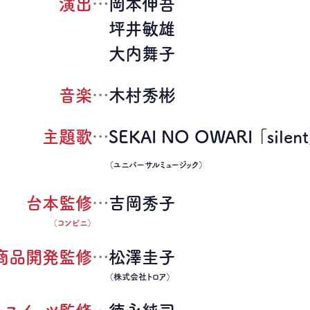
演出
…
岡本伸吾
坪井敏雄
大内舞子
音楽
…
木村秀彬
主題歌
…
SEKAI NO OWARI
「silen
（ユニバーサルミュージック）
台本監修
…
吉岡秀子
（コンビニ）
商品開発監修
…
松澤圭子
（株式会社トロア）