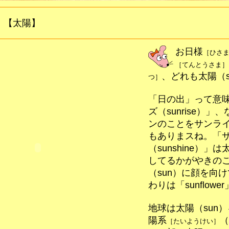
【太陽】
お日様
［ひさ
［てんとうさま］
、どれも太陽（s
つ］
「日の出」って意
ズ（sunrise）
ンのことをサンラ
もありまスね。「
（sunshine）」
してるかがやきの
（sun）に顔を向
わりは「sunflowe
地球は太陽（sun
陽系
（
［たいようけい］