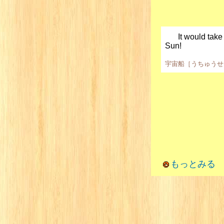
It would take
Sun!
宇宙船［うちゅうせ
もっとみる