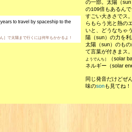
の一部。太陽（su
の109倍もあるん
すごい大きさでス。
 years to travel by spaceship to the
らもらう光と熱の
いと、どうなちゃ
陽（sun）の力を
ん］で太陽まで行くには何年もかかるよ！
太陽（sun）のものに
て言葉が付きまス
（solar 
ようでんち］
ネルギー（solar e
同じ発音だけどぜ
味の
son
も見てね！