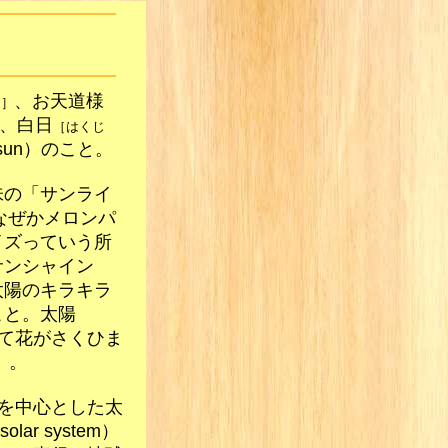
、お天道様
ま］
、白日
［はくじ
un）のこと。
味の「サンライ
」、なぜかメロンパ
イズっていう所
サンシャイン
は太陽のキラキラ
こと。太陽
けて花がさくひま
r」。
）を中心とした太
solar system）