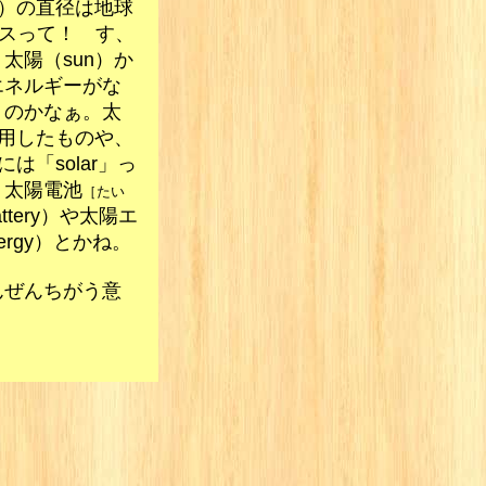
n）の直径は地球
でスって！ す、
太陽（sun）か
エネルギーがな
うのかなぁ。太
利用したものや、
は「solar」っ
。太陽電池
［たい
battery）や太陽エ
nergy）とかね。
んぜんちがう意