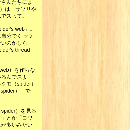
者さんたちによ
er）は、サソリや
んでスって。
er's web」。
に自分でくっつ
ないのかしら。
r's thread」
s web）を作らな
いるんでスよ。
モ（spider）
pider）」で
pider）を見る
！」とか「コワ
人が多いみたい