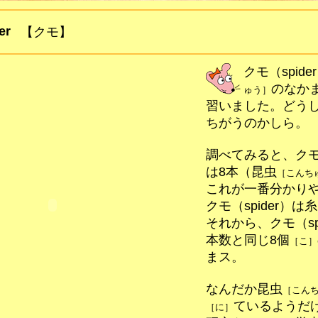
er
【クモ】
クモ（spid
のなか
ゅう］
習いました。どう
ちがうのかしら。
調べてみると、クモ（
は8本（昆虫
［こんち
これが一番分かり
クモ（spider）
それから、クモ（sp
本数と同じ8個
［こ］
まス。
なんだか昆虫
［こん
ているようだ
［に］