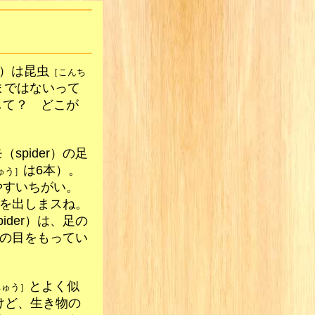
er）は昆虫
［こんち
まではないって
して？ どこが
spider）の足
は6本）。
ゅう］
やすいちがい。
は糸を出しまスね。
ider）は、足の
の目をもってい
とよく似
ちゅう］
けど、生き物の