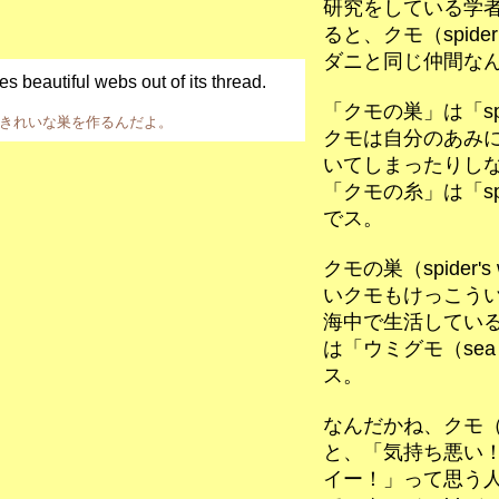
研究をしている学
ると、クモ（spid
ダニと同じ仲間な
s beautiful webs out of its thread.
「クモの巣」は「spid
きれいな巣を作るんだよ。
クモは自分のあみ
いてしまったりし
「クモの糸」は「spide
でス。
クモの巣（spider'
いクモもけっこう
海中で生活しているク
は「ウミグモ（sea s
ス。
なんだかね、クモ（s
と、「気持ち悪い
イー！」って思う