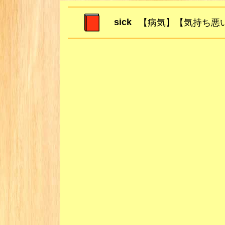
sick
【病気】【気持ち悪