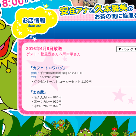
2016年4月8日放送
ゲスト：松重豊さん＆黒木華さん
「カフェ トロワバグ」
住所：
千代田区神田神保町1-12-1 B1F
TEL：
03-3294-8597
・グラタントースト コーヒーセット 1100円
「まめ蔵」
・ちきんカレー 880円
・ぽーくカレー 930円
・きのこカレー 930円
「ピッツェリア トニーノ」
住所：
世田谷区松原3-28-10
TEL：
03-3324-3090
・幅広のパスタ“タリアテッレ”ポルチーニ茸のクリームソース 1750円
・豚肩ロース肉と季節野菜のグリル 2060円