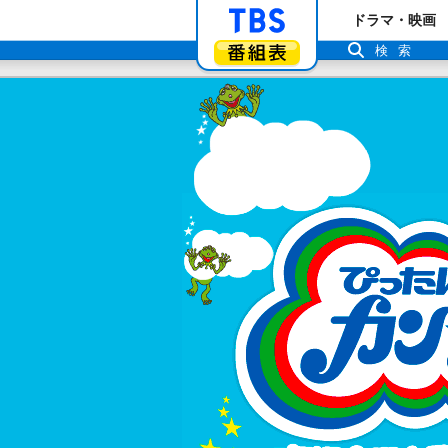
「TBSテレビ」ト
ドラマ・映画
番組表
検索