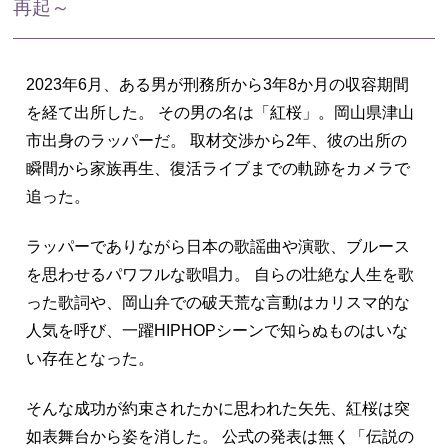
再起～
2023年6月、ある男が刑務所から3年8か月の収容期間
を経て出所した。 その男の名は「紅桜」。岡山県津山
市出身のラッパーだ。 取材交渉から2年、彼の出所の
瞬間から家族再生、復活ライブまでの軌跡をカメラで
追った。
ラッパーでありながら日本の歌謡曲や演歌、ブルース
を思わせるパワフルな歌唱力。 自らの壮絶な人生を歌
った歌詞や、岡山弁での破天荒な言動はカリスマ的な
人気を呼び、一躍HIPHOPシーンで知らぬものはいな
い存在となった。
そんな成功が約束されたかに思われた矢先、紅桜は突
如表舞台から姿を消した。 公式の発表は無く「伝説の