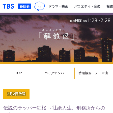
TBSグループキャラクター『ワクテ
「TBSテレビ｜ときめくときを。」トップページ
番組表
ドラマ・映画
バラエティ・音楽
報道
TOP
バックナンバー
番組概要・テーマ曲
2月2日放送
伝説のラッパー紅桜 ～壮絶人生、刑務所からの