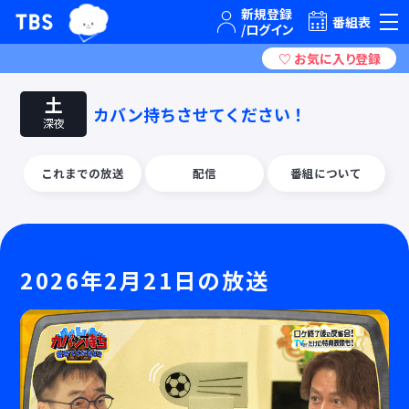
TBSグループキャラクター『ワクティ』
TBSテレビ｜ときめくときを。
番組表
土
カバン持ちさせてください！
深夜
これまでの放送
配信
番組について
2026年2月21日の放送