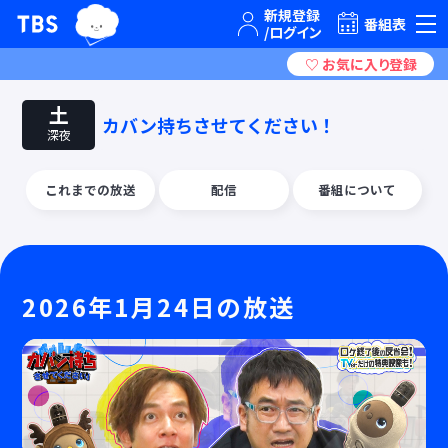
TBSグループキャラクター『ワクティ』
TBSテレビ｜ときめくときを。
番組表
土
カバン持ちさせてください！
深夜
これまでの放送
配信
番組について
2026年1月24日の放送