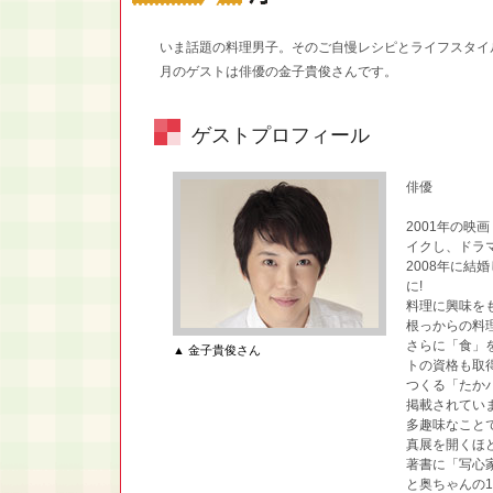
いま話題の料理男子。そのご自慢レシピとライフスタイ
月のゲストは俳優の金子貴俊さんです。
ゲストプロフィール
俳優
2001年の映
イクし、ドラ
2008年に結
に!
料理に興味を
根っからの料
さらに「食」
▲ 金子貴俊さん
トの資格も取
つくる「たか
掲載されてい
多趣味なこと
真展を開くほ
著書に「写心家
と奥ちゃんの1