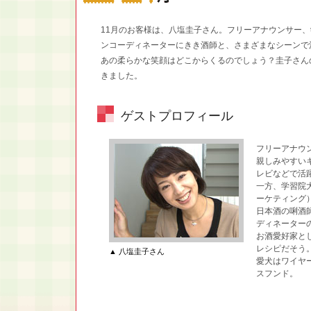
11月のお客様は、八塩圭子さん。フリーアナウンサー
ンコーディネーターにきき酒師と、さまざまなシーンで
あの柔らかな笑顔はどこからくるのでしょう？圭子さん
きました。
ゲストプロフィール
フリーアナ
親しみやすい
レビなどで活
一方、学習院
ーケティング
日本酒の唎酒
ディネーター
お酒愛好家と
レシピだそう
▲ 八塩圭子さん
愛犬はワイヤ
スフンド。