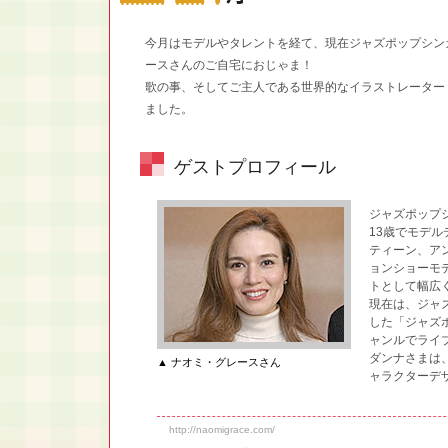
今月はモデルやタレントを経て、現在ジャズポップシン
ースさんのご自宅におじゃま！
歌の事、そしてご主人である世界的なイラストレーター
ました。
ゲストプロフィール
ジャズポップ
13歳でモデ
ティーン、ア
ョンショーモ
トとして幅広
現在は、ジャ
した「ジャズ
ャンルでライ
ダンナさまは
▲ ナオミ・グレースさん
ャラクターデ
http://naomigrace.com/