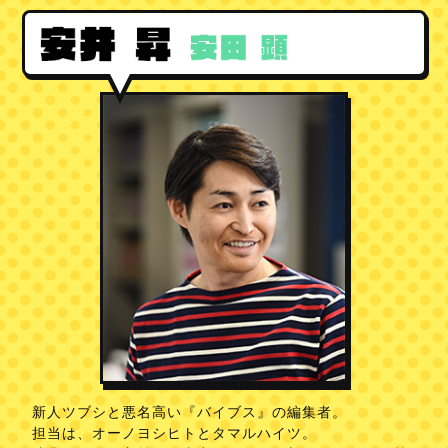
安井
新人ツブシと悪名高い『バイブス』の編集者。
担当は、オーノヨシヒトとタマルハイツ。