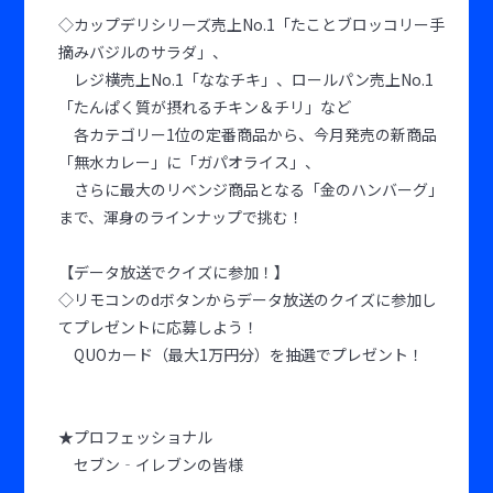
◇カップデリシリーズ売上No.1「たことブロッコリー手
摘みバジルのサラダ」、
レジ横売上No.1「ななチキ」、ロールパン売上No.1
「たんぱく質が摂れるチキン＆チリ」など
各カテゴリー1位の定番商品から、今月発売の新商品
「無水カレー」に「ガパオライス」、
さらに最大のリベンジ商品となる「金のハンバーグ」
まで、渾身のラインナップで挑む！
【データ放送でクイズに参加！】
◇リモコンのdボタンからデータ放送のクイズに参加し
てプレゼントに応募しよう！
QUOカード（最大1万円分）を抽選でプレゼント！
★プロフェッショナル
セブン‐イレブンの皆様