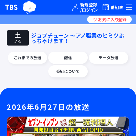
TBSテレビ｜ときめくときを。
番組表
土
ジョブチューン ～アノ職業のヒミツぶ
っちゃけます！
よる
これまでの放送
配信
データ放送
番組について
2026年6月27日の放送