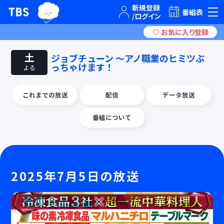
TBSグループキャラクター『ワクティ』
TBSテレビ｜ときめくときを。
番組表
土
ジョブチューン ～アノ職業のヒミツぶ
っちゃけます！
よる
これまでの放送
配信
データ放送
番組について
2025年7月5日の放送