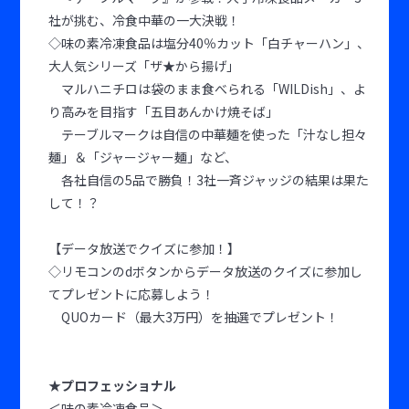
社が挑む、冷食中華の一大決戦！
◇味の素冷凍食品は塩分40％カット「白チャーハン」、
大人気シリーズ「ザ★から揚げ」
マルハニチロは袋のまま食べられる「WILDish」、よ
り高みを目指す「五目あんかけ焼そば」
テーブルマークは自信の中華麺を使った「汁なし担々
麺」＆「ジャージャー麺」など、
各社自信の5品で勝負！3社一斉ジャッジの結果は果た
して！？
【データ放送でクイズに参加！】
◇リモコンのdボタンからデータ放送のクイズに参加し
てプレゼントに応募しよう！
QUOカード（最大3万円）を抽選でプレゼント！
★プロフェッショナル
＜味の素冷凍食品＞