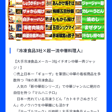
『冷凍食品3社×超一流中華料理人』
【大手冷凍食品メーカー3社イチオシ中華一斉ジャッ
ジ！】
◇売上日本一「ギョーザ」を筆頭に中華の看板商品を多
数持つ『味の素冷凍食品』
人気の「新中華街シリーズ」で中華ジャンルに絶対の
自信を持つ『マルハニチロ』
日本一売れている冷凍うどん「カトキチさぬきうど
ん」のノウハウを中華麺にも活かす
『テーブルマーク』が参戦！大手冷凍食品メーカー3