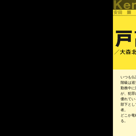
いつも仏
階級は巡
勤務中に
が、犯罪
優れてい
部下とし
者。
どこか竜
る。