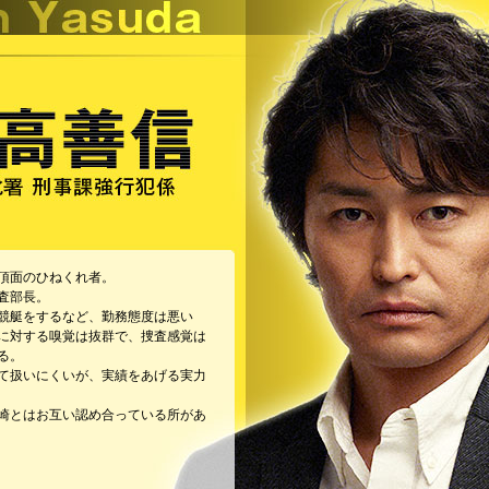
頂面のひねくれ者。
査部長。
競艇をするなど、勤務態度は悪い
に対する嗅覚は抜群で、捜査感覚は
る。
て扱いにくいが、実績をあげる実力
崎とはお互い認め合っている所があ