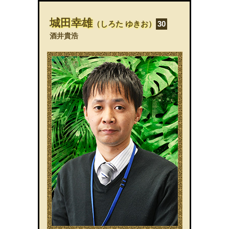
城田幸雄
（しろた ゆきお）
30
酒井貴浩