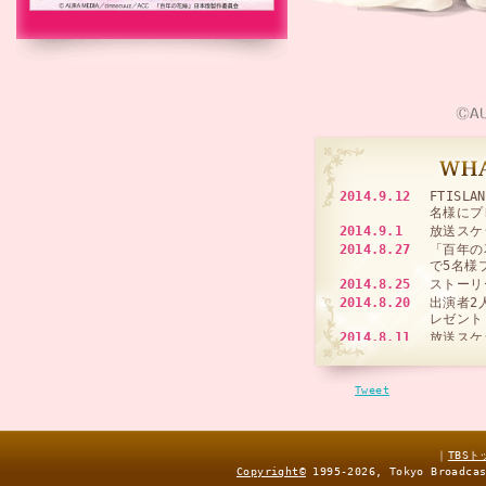
2014.9.12
FTISL
名様にプ
2014.9.1
放送スケ
2014.8.27
「百年の
で5名様
2014.8.25
ストーリ
2014.8.20
出演者2
レゼント
2014.8.11
放送スケ
2014.8.8
「百年の
2014.8.6
直筆サイ
Tweet
2014.8.1
人物相関
2014.8.1
「百年の
2014.8.1
『百年の花
1&2好
｜
TBS
2014.8.1
「TBS
Copyright
©
1995-2026, Tokyo Broadca
2014.7.29
第1話ス