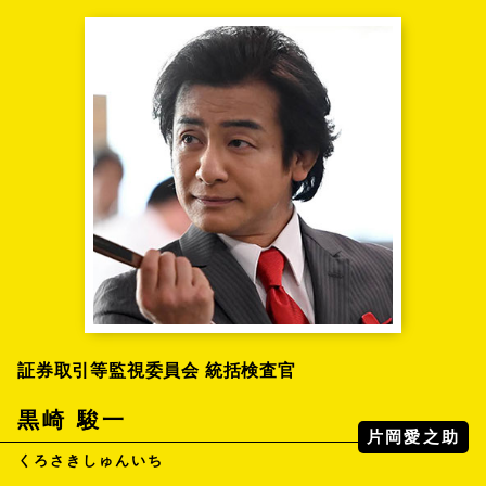
証券取引等監視委員会 統括検査官
黒崎 駿一
片岡愛之助
くろさきしゅんいち