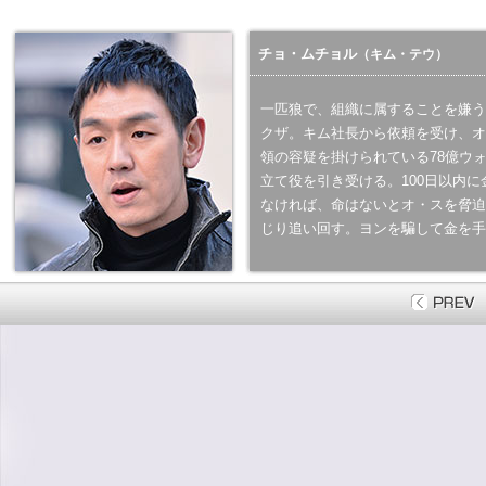
チョ・ムチョル
（キム・テウ）
一匹狼で、組織に属することを嫌う
クザ。キム社長から依頼を受け、オ
領の容疑を掛けられている78億ウ
立て役を引き受ける。100日以内に
なければ、命はないとオ・スを脅迫
じり追い回す。ヨンを騙して金を手
うとするオ・スに、ヨンを殺すよう
つてはオ・スの親しい兄貴分だった
の女を自分から奪ったあげく残酷に
なせてしまったオ・スに恨みを抱く
貧しい家に育ち、大家族を養うため
世界に入り、クズのように生きてき
な性格で、腕っ節も強い。