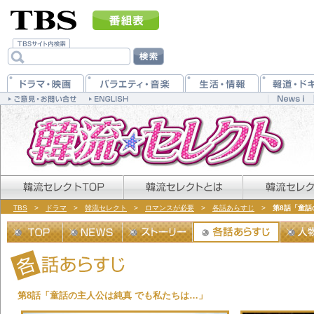
TBS
>
ドラマ
>
韓流セレクト
>
ロマンスが必要
>
各話あらすじ
>
第8話「童話
第8話「童話の主人公は純真 でも私たちは…」