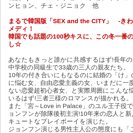
『ロマンスが必要』から[ロマ
2012年2月6日(月)
ンヒョン、チェ・ジニョク 他
BOX 1]と[john-Hoon 
「ロマンスが必要」1月27日
2012年1月24日(火)
まるで韓国版「SEX and the CITY」 
らせ
メディ！
韓国でも話題の100秒キスに、この冬一番
「ロマンスが必要」公式サ
2012年1月18日(水)
し☆
た。
あなたもきっと誰かに共感するはず!長年
中学校の同級生で33歳の三人の親友たち。
10年の付き合いにもなるのに結婚の「け」
に悩む女、自由恋愛主義の女、いまだに一
ない恋愛超初心者女、と実際周囲にこんな
いるはず!三者三様のロマンスが描かれる。
また「宮～Love in Palace」のユル王
ョンフンが除隊後初主演!10年来の恋人と
キュートなプレイボーイを演じた。
ジョンフン演じる男性主人公の態度にも「