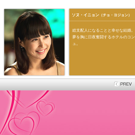
ソヌ・イニョン
（チョ・ヨジョン）
総支配人になることと幸せな結婚。
夢を胸に日夜奮闘するホテルのコン
ュ。