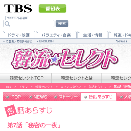
TBS
>
ドラマ
>
韓流セレクト
>
ロマンスタウン
>
各話あらすじ
>
第7話「秘密
第7話「秘密の一夜」