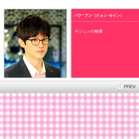
パク･フン
（クォン･セイン）
ギジュンの秘書