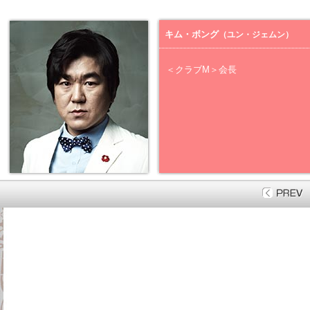
キム・ボング
（ユン・ジェムン）
＜クラブM＞会長