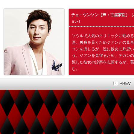
チョ・ウンソン（声：古屋家臣）
（
ョン）
ソウルで人気のクリニックに勤める
医。独身を貫くためジアンとの見合
コンを演じるが、逆に彼女に片思い
う。ジアンを見守るため、テガンの
娠した彼女の診察を志願するが、葛
む。