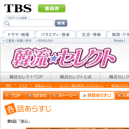
TBS
>
ドラマ
>
韓流セレクト
>
ビッグ ～愛は奇跡＜ミラクル＞～
>
各話あらすじ
第6話「決心」