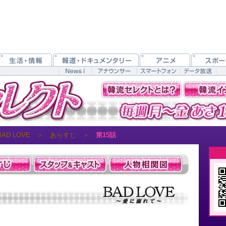
BAD LOVE
＞
あらすじ
＞
第15話