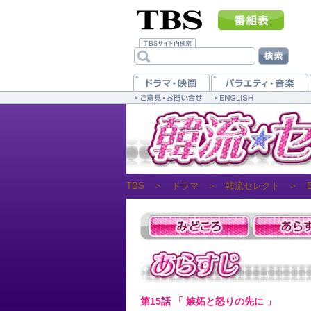
TBS
＞
ドラマ
＞
韓流セレクト
＞
第15話 「 嫉妬と怒りの先に 」