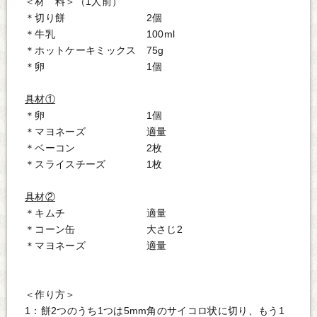
＜材 料＞（1人前）
＊切り餅 2個
＊牛乳 100ml
＊ホットケーキミックス 75g
＊卵 1個
具材①
＊卵 1個
＊マヨネーズ 適量
＊ベーコン 2枚
＊スライスチーズ 1枚
具材②
＊キムチ 適量
＊コーン缶 大さじ2
＊マヨネーズ 適量
＜作り方＞
1：餅2つのうち1つは5mm角のサイコロ状に切り、もう1