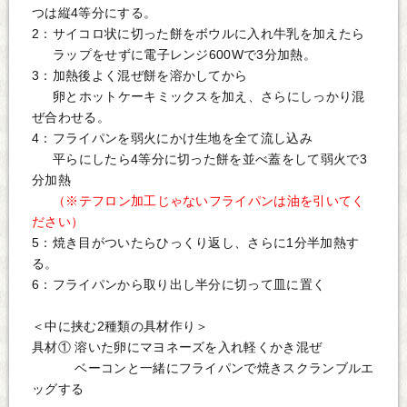
つは縦4等分にする。
2：サイコロ状に切った餅をボウルに入れ牛乳を加えたら
ラップをせずに電子レンジ600Wで3分加熱。
3：加熱後よく混ぜ餅を溶かしてから
卵とホットケーキミックスを加え、さらにしっかり混
ぜ合わせる。
4：フライパンを弱火にかけ生地を全て流し込み
平らにしたら4等分に切った餅を並べ蓋をして弱火で3
分加熱
（※テフロン加工じゃないフライパンは油を引いてく
ださい）
5：焼き目がついたらひっくり返し、さらに1分半加熱す
る。
6：フライパンから取り出し半分に切って皿に置く
＜中に挟む2種類の具材作り＞
具材① 溶いた卵にマヨネーズを入れ軽くかき混ぜ
ベーコンと一緒にフライパンで焼きスクランブルエ
ッグする