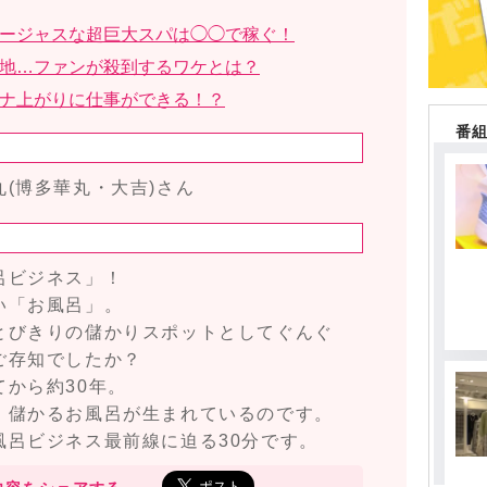
ージャスな超巨大スパは◯◯で稼ぐ！
地…ファンが殺到するワケとは？
ナ上がりに仕事ができる！？
番
(博多華丸・大吉)さん
呂ビジネス」！
い「お風呂」。
とびきりの儲かりスポットとしてぐんぐ
ご存知でしたか？
から約30年。
、儲かるお風呂が生まれているのです。
風呂ビジネス最前線に迫る30分です。