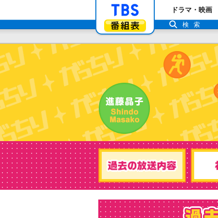
「TBSテレビ」ト
ドラマ・映画
番組表
検索