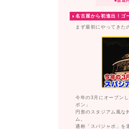
■放送
名古屋から初進出！ゴ
まず最初にやってきた
今年の3月にオープン
ポン」
円形のスタジアム風な
ム。
通称「スパジャポ」を運