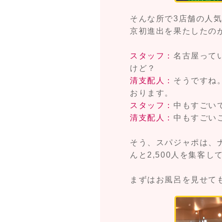
そんな所で3店舗の人
京初進出を果たしたの
スタッフ：
名古屋って
けど？
清支配人：
そうですね
おります。
スタッフ：
中もすごい
清支配人：
中もすごい
そう、スパジャポは、
んと2,500人を集客
まずはお風呂を見せて