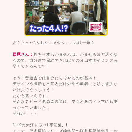
ん？たった4人しかいません。これは一体？
西尾さん：
外を何枚もかませれば、かませるほど遅くな
るので、自分達で完結できればその分出すタイミングも
早くできるんです！
そう！晋遊舎では自分たちでやるのが基本！
デザインや撮影も出来るだけ外部の業者には頼まず少な
い社員でやっちゃう！
だから速いんです。
そんなスピード命の晋遊舎は、早々とあのドラマにも乗
っかっていました！
それが・・・
NHKの大河ドラマ｢平清盛｣！
そこで、歴史探訪シリーズ編集部の桜井哲明編集長にお