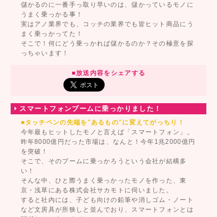
儲かるのに一番手っ取り早いのは、儲かっているモノに
うまく乗っかる事！
実はアノ業界でも、コッチの業界でも皆ヒット商品にう
まく乗っかってた！
そこで！何にどう乗っかれば儲かるのか？その極意を探
っちゃいます！
■放送内容をシェアする
スマートフォンブームに乗っかりました！
■タッチペンの先端を"あるもの"に変えてがっちり！
今年最もヒットしたモノと言えば「スマートフォン」。
昨年8000億円だった市場は、なんと！今年1兆2000億円
を突破！
そこで、そのブームに乗っかろうという会社が結構多
い！
そんな中、ひと際うまく乗っかったモノを作った、東
京・浅草にある株式会社サカモトに伺いました。
すると社内には、子ども向けの鉛筆や消しゴム・ノート
など文房具が所狭しと並んでおり、スマートフォンとは