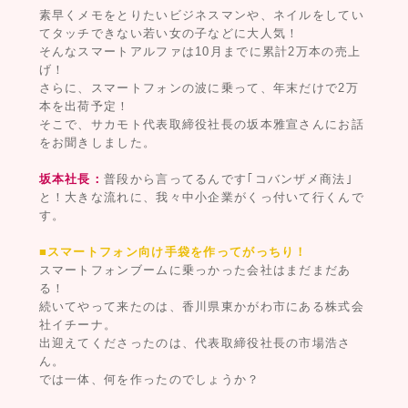
素早くメモをとりたいビジネスマンや、ネイルをしてい
てタッチできない若い女の子などに大人気！
そんなスマートアルファは10月までに累計2万本の売上
げ！
さらに、スマートフォンの波に乗って、年末だけで2万
本を出荷予定！
そこで、サカモト代表取締役社長の坂本雅宣さんにお話
をお聞きしました。
坂本社長：
普段から言ってるんです｢コバンザメ商法｣
と！大きな流れに、我々中小企業がくっ付いて行くんで
す。
■スマートフォン向け手袋を作ってがっちり！
スマートフォンブームに乗っかった会社はまだまだあ
る！
続いてやって来たのは、香川県東かがわ市にある株式会
社イチーナ。
出迎えてくださったのは、代表取締役社長の市場浩さ
ん。
では一体、何を作ったのでしょうか？