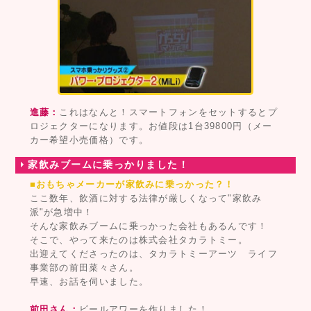
進藤：
これはなんと！スマートフォンをセットするとプ
ロジェクターになります。お値段は1台39800円（メー
カー希望小売価格）です。
家飲みブームに乗っかりました！
■おもちゃメーカーが家飲みに乗っかった？！
ここ数年、飲酒に対する法律が厳しくなって"家飲み
派"が急増中！
そんな家飲みブームに乗っかった会社もあるんです！
そこで、やって来たのは株式会社タカラトミー。
出迎えてくださったのは、タカラトミーアーツ ライフ
事業部の前田菜々さん。
早速、お話を伺いました。
前田さん：
ビールアワーを作りました！