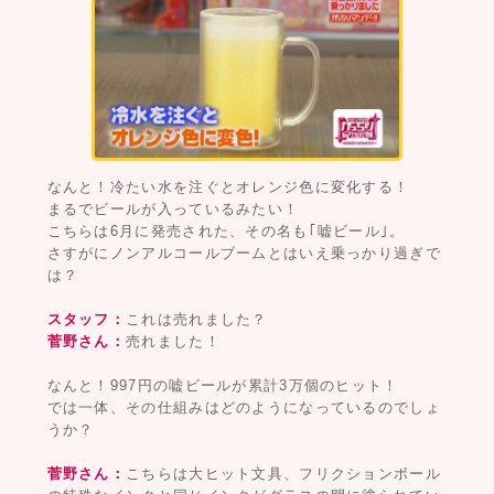
なんと！冷たい水を注ぐとオレンジ色に変化する！
まるでビールが入っているみたい！
こちらは6月に発売された、その名も｢嘘ビール｣。
さすがにノンアルコールブームとはいえ乗っかり過ぎで
は？
スタッフ：
これは売れました？
菅野さん：
売れました！
なんと！997円の嘘ビールが累計3万個のヒット！
では一体、その仕組みはどのようになっているのでしょ
うか？
菅野さん：
こちらは大ヒット文具、フリクションボール