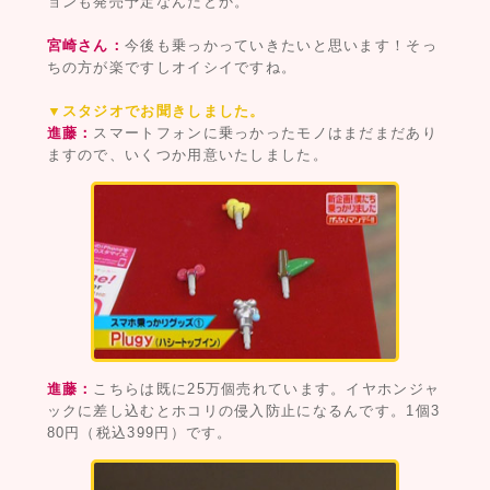
ョンも発売予定なんだとか。
宮崎さん：
今後も乗っかっていきたいと思います！そっ
ちの方が楽ですしオイシイですね。
▼スタジオでお聞きしました。
進藤：
スマートフォンに乗っかったモノはまだまだあり
ますので、いくつか用意いたしました。
進藤：
こちらは既に25万個売れています。イヤホンジャ
ックに差し込むとホコリの侵入防止になるんです。1個3
80円（税込399円）です。