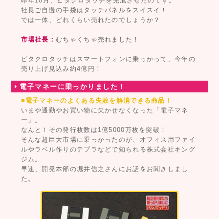
昨年10月、ピタクロタッチを完成させたのです。
社長ご自慢の手袋はタッチパネルをスイスイ！
では一体、どれくらい売れたのでしょうか？
市場社長：
むちゃくちゃ売れました！
ピタクロタッチはスマートフォンに乗っかって、今年の
売り上げ見込み約4億円！
電子マネーに乗っかりました！
■電子マネーのよくある失敗を解消できる商品！
いまや通勤やお買い物に欠かせなくなった「電子マネ
ー」。
なんと！その発行枚数は1億5000万枚を突破！
そんな超巨大市場に乗っかったのが、オフィス用ファイ
ルやラベル作りのテプラなどで知られる株式会社キング
ジム。
早速、開発本部の堀井信之さんにお話をお聞きしまし
た。