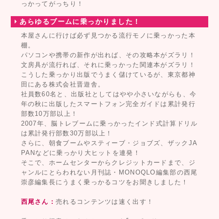
っかってがっちり！
あらゆるブームに乗っかりました！
本屋さんに行けば必ず見つかる流行モノに乗っかった本
棚。
パソコンや携帯の新作が出れば、その攻略本がズラリ！
文房具が流行れば、それに乗っかった関連本がズラリ！
こうした乗っかり出版でうまく儲けているが、東京都神
田にある株式会社晋遊舎。
社員数60名と、出版社としてはやや小さいながらも、今
年の秋に出版したスマートフォン完全ガイドは累計発行
部数10万部以上！
2007年、脳トレブームに乗っかったインド式計算ドリル
は累計発行部数30万部以上！
さらに、朝食ブームやスティーブ・ジョブズ、ザックJA
PANなどに乗っかり大ヒットを連発！
そこで、ホームセンターからクレジットカードまで、ジ
ャンルにとらわれない月刊誌・MONOQLO編集部の西尾
崇彦編集長にうまく乗っかるコツをお聞きしました！
西尾さん：
売れるコンテンツは速く出す！