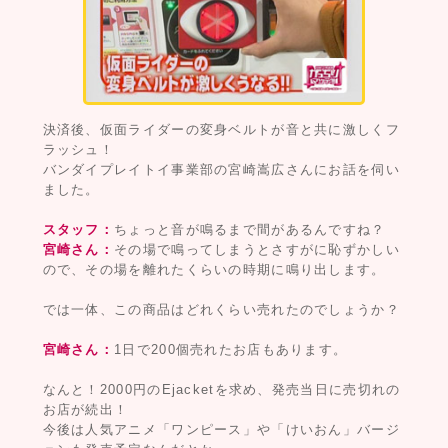
決済後、仮面ライダーの変身ベルトが音と共に激しくフ
ラッシュ！
バンダイプレイトイ事業部の宮崎嵩広さんにお話を伺い
ました。
スタッフ：
ちょっと音が鳴るまで間があるんですね？
宮崎さん：
その場で鳴ってしまうとさすがに恥ずかしい
ので、その場を離れたくらいの時期に鳴り出します。
では一体、この商品はどれくらい売れたのでしょうか？
宮崎さん：
1日で200個売れたお店もあります。
なんと！2000円のEjacketを求め、発売当日に売切れの
お店が続出！
今後は人気アニメ「ワンピース」や「けいおん」バージ