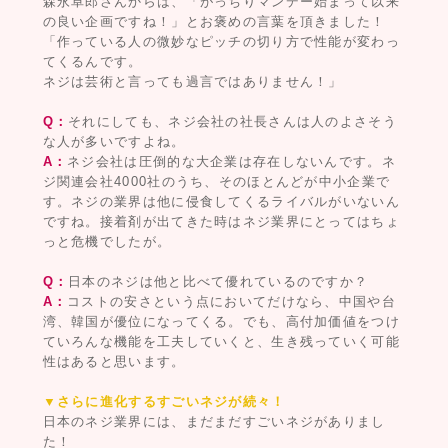
森永卓郎さんからは、「がっちりマンデー始まって以来
の良い企画ですね！」とお褒めの言葉を頂きました！
「作っている人の微妙なピッチの切り方で性能が変わっ
てくるんです。
ネジは芸術と言っても過言ではありません！」
Q：
それにしても、ネジ会社の社長さんは人のよさそう
な人が多いですよね。
A：
ネジ会社は圧倒的な大企業は存在しないんです。ネ
ジ関連会社4000社のうち、そのほとんどが中小企業で
す。ネジの業界は他に侵食してくるライバルがいないん
ですね。接着剤が出てきた時はネジ業界にとってはちょ
っと危機でしたが。
Q：
日本のネジは他と比べて優れているのですか？
A：
コストの安さという点においてだけなら、中国や台
湾、韓国が優位になってくる。でも、高付加価値をつけ
ていろんな機能を工夫していくと、生き残っていく可能
性はあると思います。
▼さらに進化するすごいネジが続々！
日本のネジ業界には、まだまだすごいネジがありまし
た！