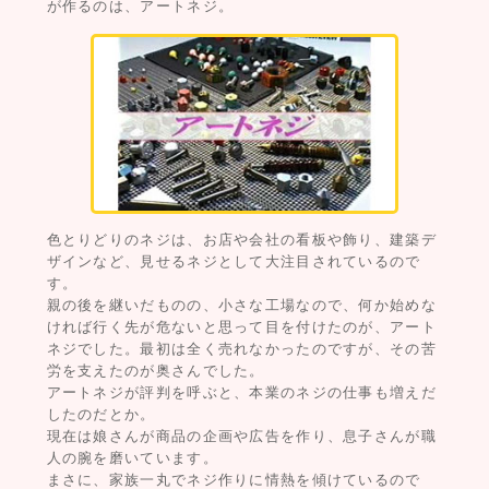
が作るのは、アートネジ。
色とりどりのネジは、お店や会社の看板や飾り、建築デ
ザインなど、見せるネジとして大注目されているので
す。
親の後を継いだものの、小さな工場なので、何か始めな
ければ行く先が危ないと思って目を付けたのが、アート
ネジでした。最初は全く売れなかったのですが、その苦
労を支えたのが奥さんでした。
アートネジが評判を呼ぶと、本業のネジの仕事も増えだ
したのだとか。
現在は娘さんが商品の企画や広告を作り、息子さんが職
人の腕を磨いています。
まさに、家族一丸でネジ作りに情熱を傾けているので