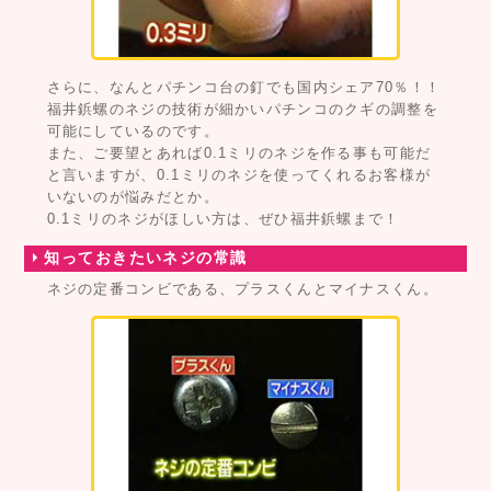
さらに、なんとパチンコ台の釘でも国内シェア70％！！
福井鋲螺のネジの技術が細かいパチンコのクギの調整を
可能にしているのです。
また、ご要望とあれば0.1ミリのネジを作る事も可能だ
と言いますが、0.1ミリのネジを使ってくれるお客様が
いないのが悩みだとか。
0.1ミリのネジがほしい方は、ぜひ福井鋲螺まで！
知っておきたいネジの常識
ネジの定番コンビである、プラスくんとマイナスくん。