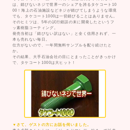
は、錆びないネジで世界一のシェアを誇るタケコート10
00！海上の石油施設などネジが錆びてしまうような環境
でも、タケコート1000は一切錆びることはありません。
そのヒミツは、5年の試行錯誤の末に開発したというフ
ッ素樹脂コーティング。
発売当初は「錆びない訳はない」と全く信用されず、一
本も売れない毎日。
仕方がないので、一年間無料サンプルを配り続けたと
か。
その結果、大手石油会社の目にとまったことがきっかけ
で、タケコート1000は大ヒット！
▼さて、ゲストの方にお話を伺いました。