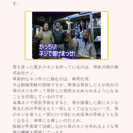
す。
骨を使った驚きのネジを作っているのは、神奈川県の株
式会社ナノ。
革新的なネジ作りに挑むのは、林亮社長。
今は動物実験の段階ですが、将来は骨折した人が自分の
骨のネジを作って骨折した箇所を止められるようになる
ことを目指しているのです。
金属ネジで骨折手術をすると、骨が接着した後にネジを
取るための手術をもう一回しなくてはならない一方、骨
のネジを使うと一回だけで済むため従来の手術よりも安
くなる上、身体にも優しいのだとか。
医師が手術室で治療しながら骨のネジを作れるような専
用の機械も開発しています。