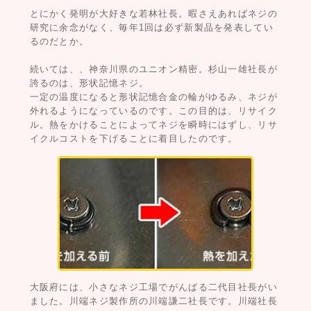
とにかく発明が大好きな若林社長。暇さえあればネジの
研究に余念がなく、毎年1回は必ず新製品を発表してい
るのだとか。
続いては、、神奈川県のユニオン精密。杉山一雄社長が
誇るのは、形状記憶ネジ。
一定の温度になると形状記憶合金の輪がゆるみ、ネジが
外れるようになっているのです。この目的は、リサイク
ル。熱をかけることによってネジを瞬時にはずし、リサ
イクルコストを下げることに着目したのです。
大阪府には、小さなネジ工場でがんばる二代目社長がい
ました。川端ネジ製作所の川端謙二社長です。川端社長