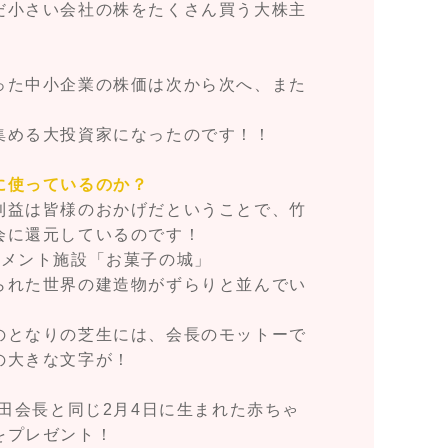
だ小さい会社の株をたくさん買う大株主
った中小企業の株価は次から次へ、また
集める大投資家になったのです！！
に使っているのか？
利益は皆様のおかげだということで、竹
会に還元しているのです！
ズメント施設「お菓子の城」
られた世界の建造物がずらりと並んでい
のとなりの芝生には、会長のモットーで
の大きな文字が！
竹田会長と同じ2月4日に生まれた赤ちゃ
をプレゼント！