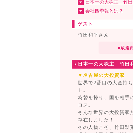
日本一の大株主 竹田
会社四季報とは？
ゲスト
竹田和平さん
■放送
日本一の大株主 竹田和
▼名古屋の大投資家
世界で2番目の大金持
ト。
為替を操り、国を相手
ロス。
そんな世界の大投資家
存在しました！
その人物こそ、竹田製