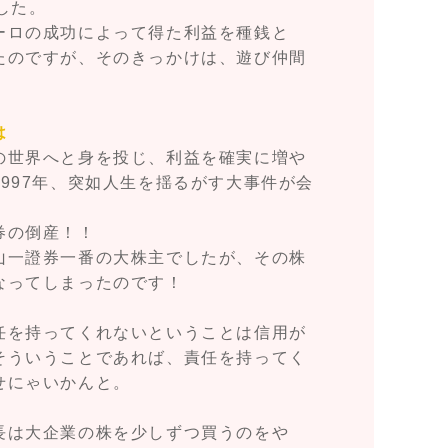
した。
ーロの成功によって得た利益を種銭と
たのですが、そのきっかけは、遊び仲間
は
の世界へと身を投じ、利益を確実に増や
997年、突如人生を揺るがす大事件が会
券の倒産！！
山一證券一番の大株主でしたが、その株
なってしまったのです！
任を持ってくれないということは信用が
そういうことであれば、責任を持ってく
せにゃいかんと。
長は大企業の株を少しずつ買うのをや