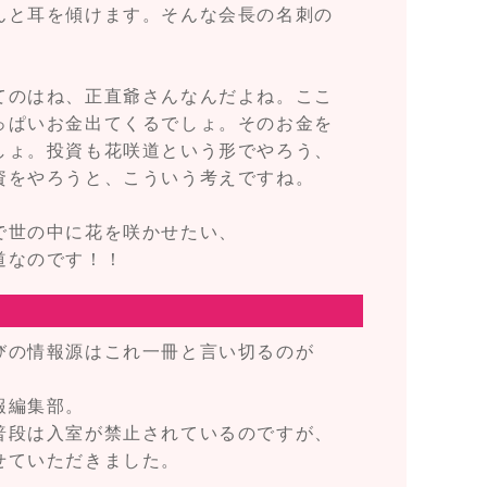
んと耳を傾けます。そんな会長の名刺の
」
てのはね、正直爺さんなんだよね。ここ
っぱいお金出てくるでしょ。そのお金を
しょ。投資も花咲道という形でやろう、
資をやろうと、こういう考えですね。
で世の中に花を咲かせたい、
道なのです！！
びの情報源はこれ一冊と言い切るのが
報編集部。
普段は入室が禁止されているのですが、
せていただきました。