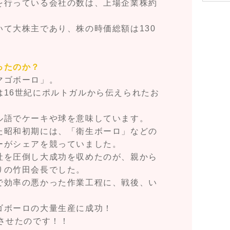
を行っている会社の数は、上場企業株約
て大株主であり、株の時価総額は130
ったのか？
マゴボーロ」。
は16世紀にポルトガルから伝えられたお
ル語でケーキや球を意味しています。
た昭和初期には、「衛生ボーロ」などの
ーがシェアを競っていました。
社を圧倒し大成功を収めたのが、親から
りの竹田会長でした。
で効率の悪かった作業工程に、戦後、い
ゴボーロの大量生産に成功！
させたのです！！