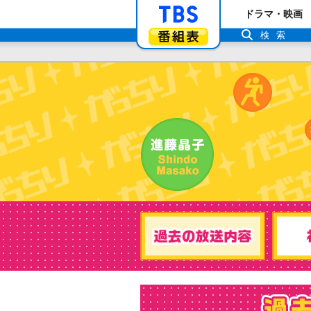
「TBSテレビ」ト
ドラマ・映画
番組表
検索