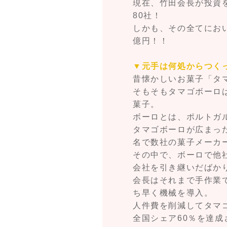
現在、竹田会長が投資
80社！
しかも、その全てにおい
億円！！
▼元手は何処からつく
昔懐かしいお菓子「タ
そもそもタマゴボーロ
菓子。
ボーロとは、ポルトガ
タマゴボーロが広まっ
名で数社の菓子メーカ
その中で、ボーロで他
会社を引き継いだばか
会長はそれまで手作業
ち早く機械を導入。
人件費を削減してタマ
全国シェア60％を達成