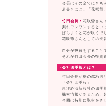
会長はその全てにきち
肩書きには…「花咲爺
竹田会長：
花咲爺さん
掘れワンワンするとい
ばらまくと花が咲くで
花咲爺さんとしての投
自分が投資をすること
それが竹田会長の投資
会社四季報とは？
竹田会長が株の銘柄選
「会社四季報」！
東洋経済新報社の四季
機密情報があるため、
今回は特別に取材をさ