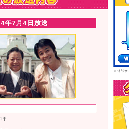
04年7月4日放送
※外部サ
和平