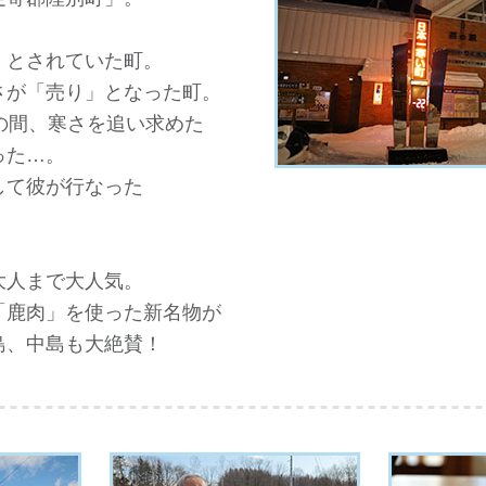
」とされていた町。
さが「売り」となった町。
の間、寒さを追い求めた
った…。
して彼が行なった
大人まで大人気。
「鹿肉」を使った新名物が
島、中島も大絶賛！