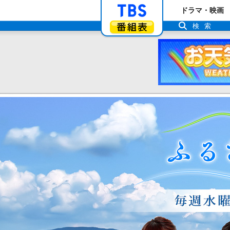
「★レイアウト管理」へ戻る
「TBSテレビ」ト
ドラマ・映画
番組表
検索