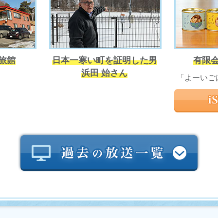
旅館
日本一寒い町を証明した男
有限会
浜田 始さん
「よーいご