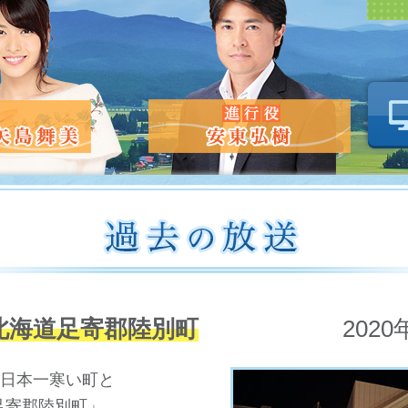
北海道足寄郡陸別町
202
…日本一寒い町と
足寄郡陸別町」。